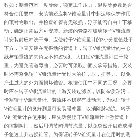
数如：测量范围，度等级，额定工作压力，温度等参数是否
符合使用要求。安装前还应将V锥流量计中起运输保护作用
的顶衬物取出。并检查锥管有无破损，浮子能否自由上下移
动，确定正常后方可安装。新装的管路在玻璃转子V锥流量
计安装前应冲洗干净。应使转子V锥流量计的z小分度值处于
下方，垂直安装在无振动的管道上，转子V锥流量计的中心
线与铅垂线的夹角应不超过5度。大口径V锥流量计由于较
重，为避免管道弯曲，必要时可采取加固支承等措施。安装
时还需避免转子V锥流量计受过大的拉，压，扭等力。以免
产生过大的外力而损坏锥管。根据使用中不同的工况，必要
时应在转子V锥流量计的上游安装过滤器，以防杂质玷污，
卡塞转子V锥流量计。若流体不稳定有脉动流，为保证转子
V锥流量计的良好测量可安装缓冲器，以消除脉动流。转子
V锥流量计在使用时，应先缓慢旋开V锥流量计上游管道上
的控制阀门，然后用调节阀调节流量，以免突然开启造成浮
子急速上升击损锥管。为保证转子V锥流量计在使用时的测