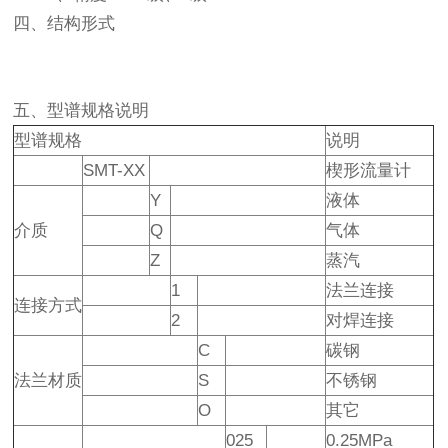
四、结构形式
五、型谱规格说明
型谱规格
说明
SMT-XX
楔形流量计
Y
液体
介质
Q
气体
Z
蒸汽
1
法兰连接
连接方式
2
对焊连接
C
碳钢
法兰材质
S
不锈钢
O
其它
025
0.25MPa