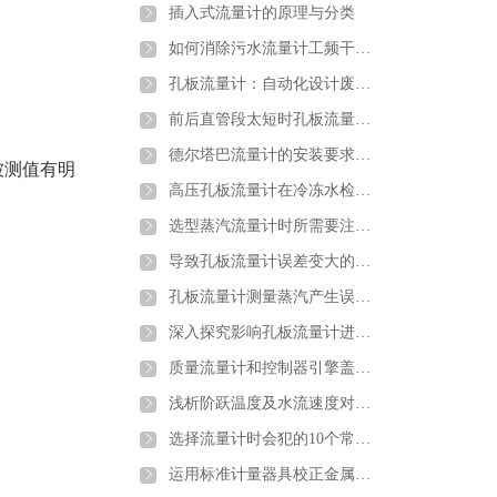
插入式流量计的原理与分类
如何消除污水流量计工频干扰和零点漂移
孔板流量计：自动化设计废钢铁行业转行井喷
前后直管段太短时孔板流量计应该如何安装
德尔塔巴流量计的安装要求以及注意
被测值有明
高压孔板流量计在冷冻水检测中的注意要点及解决方案介绍
选型蒸汽流量计时所需要注意的问题介绍
导致孔板流量计误差变大的原因分析
孔板流量计测量蒸汽产生误差的原因分析及解决办法
深入探究影响孔板流量计进行煤气流量计量的因素
质量流量计和控制器引擎盖下的主要组件详细介绍
浅析阶跃温度及水流速度对金属管浮子流量计的影响
选择流量计时会犯的10个常见错误以及如何避免错误
运用标准计量器具校正金属管浮子流量计