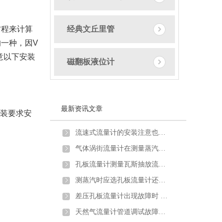
程来计算
经典文丘里管
一种，因V
意以下安装
磁翻板液位计
最新资讯文章
装要求安
流速式流量计的安装注意也需要一定讲究
气体涡街流量计在测量蒸汽炉煤气时出现问题及解决方法
孔板流量计测量瓦斯抽放流量时的安装要求及取压方式
测蒸汽时应选孔板流量计还是涡街流量计？
差压孔板流量计出现故障时 不妨试试以下方法
天然气流量计管道调试故障原因分析