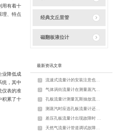
利用有着十
原理、特点
经典文丘里管
磁翻板液位计
最新资讯文章
企业降低成
流速式流量计的安装注意也需要一定讲究
系统，其中
气体涡街流量计在测量蒸汽炉煤气时出现问题及解决方法
统仪表的准
中积累了十
孔板流量计测量瓦斯抽放流量时的安装要求及取压方式
测蒸汽时应选孔板流量计还是涡街流量计？
差压孔板流量计出现故障时 不妨试试以下方法
天然气流量计管道调试故障原因分析