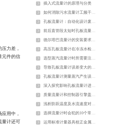
插入式流量计的原理与分类
如何消除污水流量计工频干扰和零点漂移
孔板流量计：自动化设计废钢铁行业转行井喷
前后直管段太短时孔板流量计应该如何安装
德尔塔巴流量计的安装要求以及注意
的压力差，
高压孔板流量计在冷冻水检测中的注意要点及解决方案介绍
量元件的信
选型蒸汽流量计时所需要注意的问题介绍
导致孔板流量计误差变大的原因分析
孔板流量计测量蒸汽产生误差的原因分析及解决办法
深入探究影响孔板流量计进行煤气流量计量的因素
质量流量计和控制器引擎盖下的主要组件详细介绍
浅析阶跃温度及水流速度对金属管浮子流量计的影响
选择流量计时会犯的10个常见错误以及如何避免错误
场应用中，
流量计还可
运用标准计量器具校正金属管浮子流量计