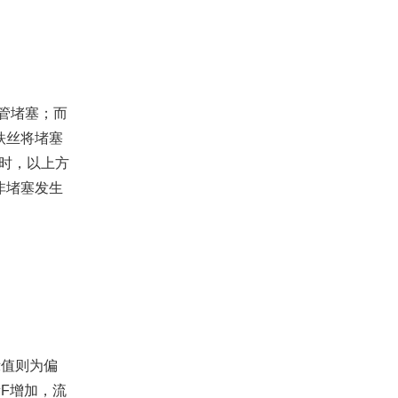
管堵塞；而
铁丝将堵塞
部时，以上方
非堵塞发生
值则为偏
F增加，流