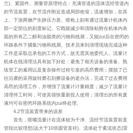
兰)、紧固件。测量管原理特点：充满管道的流体流经管道内
的节流装置，在节流件附近造成局部收缩，流速增加，在其
上、下游两侧产生静压力差。喷枪上刻有通过流量计机体内
部一定部位的刻度标记。它既能减少和清除粘附在机体内表
面的所有乙二醇和油脂类的污物和残屑，又能zui后在密闭的
环路条件下捕集污物和残屑。技术员来到清理现场完成这种
工作是采取总承包的工作方式，故无需其他委托人。流量计
机体在线清理法具有如下好处：避免了相关设备的准备、熟
练管工的雇用以及复杂操作过程引发的高昂费用；摆脱了已
往沿袭的采用旋转磨石刮擦设备的老办法，完成了过去费用
高昂的清理工作，并增强了流量计计量精度；减少了流量计
清理停工时间，可使其很快重新投入使用；清理出的所有废
液均可在密闭环路系统内zui终处理。
4.2节流装置带来的误差
首先，喷嘴流量计在流体较为干净、流经节流装置前直
管段比较理想(远大于10倍圆管直径)、流体处于紊流状态(雷