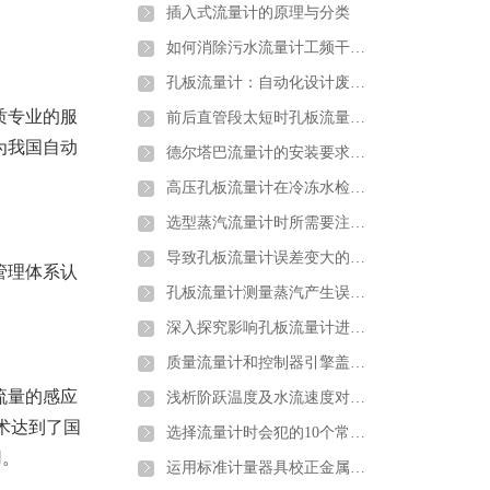
插入式流量计的原理与分类
如何消除污水流量计工频干扰和零点漂移
孔板流量计：自动化设计废钢铁行业转行井喷
质专业的服
前后直管段太短时孔板流量计应该如何安装
为我国自动
德尔塔巴流量计的安装要求以及注意
高压孔板流量计在冷冻水检测中的注意要点及解决方案介绍
选型蒸汽流量计时所需要注意的问题介绍
导致孔板流量计误差变大的原因分析
管理体系认
孔板流量计测量蒸汽产生误差的原因分析及解决办法
深入探究影响孔板流量计进行煤气流量计量的因素
质量流量计和控制器引擎盖下的主要组件详细介绍
流量的感应
浅析阶跃温度及水流速度对金属管浮子流量计的影响
术达到了国
选择流量计时会犯的10个常见错误以及如何避免错误
用。
运用标准计量器具校正金属管浮子流量计