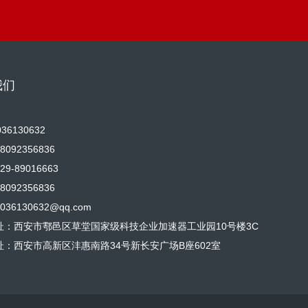
我们
36130632
092356836
9-89016663
092356836
36130632@qq.com
址：西安市鄠邑区草堂国家级科技企业加速器工业园10号楼3C
址：西安市高新区沣惠南路34号新长安广场B座602室