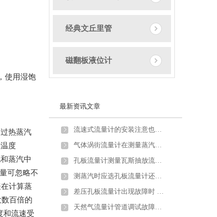
经典文丘里管
磁翻板液位计
，使用湿饱
最新资讯文章
流速式流量计的安装注意也需要一定讲究
，过热蒸汽
P温度
气体涡街流量计在测量蒸汽炉煤气时出现问题及解决方法
饱和蒸汽中
孔板流量计测量瓦斯抽放流量时的安装要求及取压方式
水量可忽略不
测蒸汽时应选孔板流量计还是涡街流量计？
表在计算蒸
差压孔板流量计出现故障时 不妨试试以下方法
大数百倍的
天然气流量计管道调试故障原因分析
度和流速受