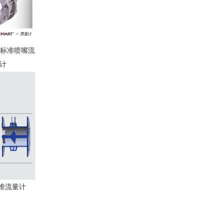
01标准喷嘴流
计
锥流量计