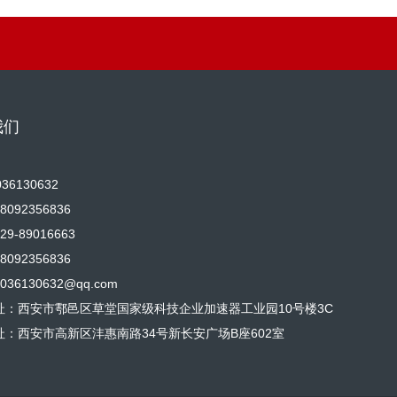
我们
36130632
092356836
9-89016663
092356836
36130632@qq.com
址：西安市鄠邑区草堂国家级科技企业加速器工业园10号楼3C
址：西安市高新区沣惠南路34号新长安广场B座602室