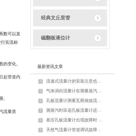
经典文丘里管
系数可以直
磁翻板液位计
进行实流标
数的变化。
最新资讯文章
引起管道内
流速式流量计的安装注意也需要一定讲究
气体涡街流量计在测量蒸汽炉煤气时出现问题及解决方法
册。
孔板流量计测量瓦斯抽放流量时的安装要求及取压方式
测蒸汽时应选孔板流量计还是涡街流量计？
汽流量质
差压孔板流量计出现故障时 不妨试试以下方法
天然气流量计管道调试故障原因分析