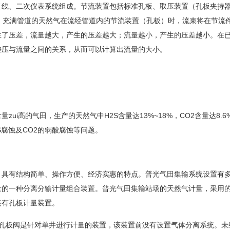
线、二次仪表系统组成。节流装置包括标准孔板、取压装置（孔板夹持
]。充满管道的天然气在流经管道内的节流装置（孔板）时，流束将在节流
生了压差，流量越大，产生的压差越大；流量越小，产生的压差越小。在
差压与流量之间的关系，从而可以计算出流量的大小。
ui高的气田，生产的天然气中H2S含量达13%~18%，CO2含量达8.
腐蚀及CO2的弱酸腐蚀等问题。
具有结构简单、操作方便、经济实惠的特点。普光气田集输系统设置有
量的一种分离分输计量组合装置。普光气田集输站场的天然气计量，采用
装有孔板计量装置。
板阀是针对单井进行计量的装置，该装置前没有设置气体分离系统。未