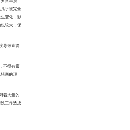
主要含单质
孔几乎被完全
发生变化，影
响也较大，保
接导致直管
，不得有紊
孔堵塞的现
附着大量的
清洗工作造成