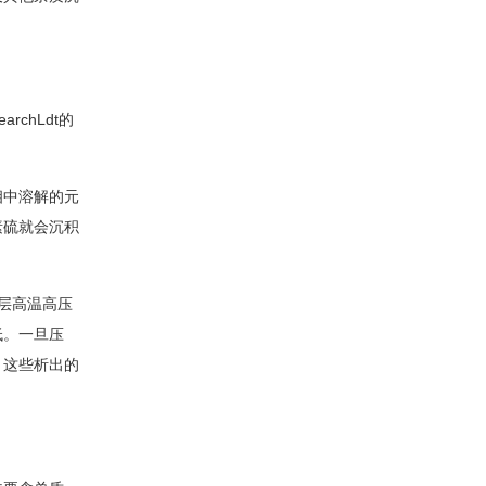
chLdt的
相中溶解的元
素硫就会沉积
层高温高压
低。一旦压
，这些析出的