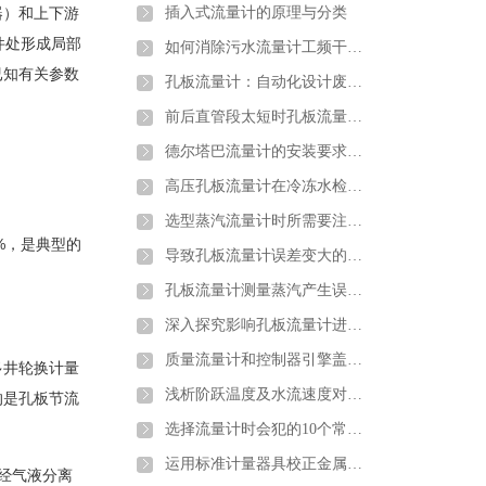
器）和上下游
插入式流量计的原理与分类
件处形成局部
如何消除污水流量计工频干扰和零点漂移
已知有关参数
孔板流量计：自动化设计废钢铁行业转行井喷
前后直管段太短时孔板流量计应该如何安装
德尔塔巴流量计的安装要求以及注意
高压孔板流量计在冷冻水检测中的注意要点及解决方案介绍
选型蒸汽流量计时所需要注意的问题介绍
6%，是典型的
导致孔板流量计误差变大的原因分析
孔板流量计测量蒸汽产生误差的原因分析及解决办法
深入探究影响孔板流量计进行煤气流量计量的因素
质量流量计和控制器引擎盖下的主要组件详细介绍
多井轮换计量
浅析阶跃温度及水流速度对金属管浮子流量计的影响
的是孔板节流
选择流量计时会犯的10个常见错误以及如何避免错误
运用标准计量器具校正金属管浮子流量计
经气液分离