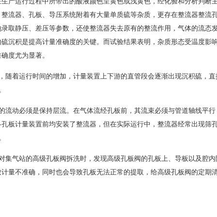
生产运行过程中所带出的酸液颜色呈黄色或浅黄色，经化验和分析判断
、整流器、孔板、导压系统附着有大量单质硫等杂质，更存在整流器整流
地录取静压、差压等参数，还使整流器失去原有的整流作用，气体的流态
内硫沉积是提高计量准确度的关键。而试验结果表明，杂质形态受温度影
准确度尤为显著。
随着运行时间的增加，计量装置上下游的直管段会逐渐出现沉积硫，直
。
流动必须是保持层流。在气体流经孔板前，其流束必须与管道轴线平行
各孔板计量装置前均安装了整流器，但在实际运行中，整流器经常出现筛
。
集气站的高级孔板阀拆洗时，发现高级孔板阀的孔板上、导板以及腔内
致计量不准确，同时也会导致孔板无法正常的提取，给高级孔板阀的定期