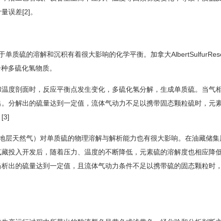
误差[2]。
解和沉积有着很大影响的化学平衡。加拿大AlbertSulfurResear
一种多硫化氢物质。
温度剖面时，反应平衡点发生变化，多硫化氢分解，生成单质硫。当气
出。分解出的硫量达到一定值，流体气动力不足以携带固态颗粒硫时，元
3]
层天然气）对单质硫的物理溶解与解析能力也有很大影响。在油藏储集
气藏投入开发后，随着压力、温度的不断降低，元素硫的溶解度也相应降
当析出的硫量达到一定值，且流体气动力条件不足以携带硫的固态颗粒时