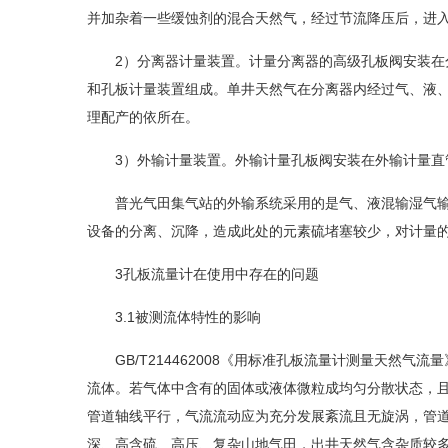
并加杂着一些缓蚀剂的混合天然气，经过节流降压后，进
2）分离器计量装置。计量分离器的高级孔板阀安装在分
和孔板计量装置组成。单井天然气在分离器内经过气、液
理配产的依所在。
3）外输计量装置。外输计量孔板阀安装在外输计量直管
普光气田集气站的外输系统采用的是气、液混输湿气输
设备的分离、沉降，造成此处的元素硫堵塞较少，对计量
3孔板流量计在使用中存在的问题
3.1被测流体特性的影响
GB/T214462008《用标准孔板流量计测量天然气
流体。若气体中含有的固体或液体微粒成均匀分散状态，且
管道轴线平行，气流流动应为充分发展紊流且无旋涡，管
深、高含硫、高压、复杂山地气田，出井天然气含杂质较