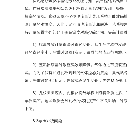
从现场勘查及堵塞物形成机理可知，高含硫化氢气田在
硫。在日常清洗集气站高级孔板阀计量系统时发现，管壁
堵塞的情况。这些杂质不仅使得流量计导压系统不能准确
响计量的准确度。因此，定期清洗流量计和解决工艺系统
持计量装置内外部处于较高温度对减少硫沉积、提高计量
1）堵塞导致计量直管段直径变化。从生产过程中发现，
段的直径变小，严重时如图1所示，造成气的流动范围减小
2）整流器堵塞导致整流效果降低。气体通过节流装置的
流。而为了保持经过孔板阀时的气体流态为层流，集气站
象，严重时如图2所示，导致流态发生变化，失去整流作用
3）孔板阀阀腔内、孔板及提升导板上附着杂质过多。对
单质硫等。这些杂质会对孔板的锐利度产生不良影响，导
不便。
3.2导压系统问题