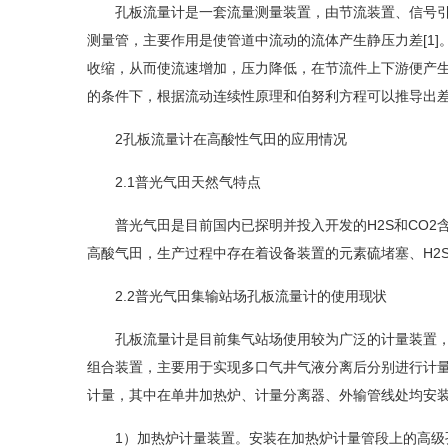
孔板流量计是一套流量测量装置，由节流装置、信号引
测量管，主要作用是使管道中流动的流体产生静压力差[1
收缩，从而使流速增加，压力降低，在节流件上下游便产
的条件下，根据流动连续性原理和伯努利方程可以推导出
2孔板流量计在高酸性气田的应用情况
2.1普光气田天然气特点
普光气田是目前国内已探明并投入开发的H2S和CO2含量z
高酸气田，生产过程中存在着设备装置的元素硫堵塞、H2S
2.2普光气田集输站场孔板流量计的使用现状
孔板流量计是目前集气站场使用较为广泛的计量装置，
组合装置，主要用于实现多口气井气液分离后分别进行计
计量，其中在单井加热炉、计量分离器、外输管线处均安
1）加热炉计量装置。安装在加热炉计量管段上的高级孔