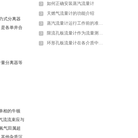
如何正确安装蒸汽流量计
。
天燃气流量计的功能介绍
力式分离器
蒸汽流量计运行工作前的准备和调试
，是各单井合
限流孔板流量计作为流量测量元件的使用条件有哪些
环形孔板流量计在各介质中的应用
计量分离器等
单相的牛顿
气流流束应与
氢气田属超
及其他杂质沉