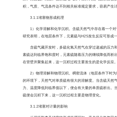
积，气质、气流条件达不到相关标准规定要求，容易产生计量
3.1.1堵塞物形成机理
1）化学溶解和化学沉积。含硫天然气中存在着一个对于单质硫的溶
研究表明，在地层条件下，元素硫与H2S发生反应可形成
含硫气藏开发时，多硫化氢天然气在穿过递减的压力和
素硫达到临界饱和度时，元素硫随着压力的继续降低而析
在管壁并聚集起来，这一沉积过程主要发生的是化学反应。[
2）物理溶解和物理沉积。稠密流体（地层条件下时为地
的环境下，天然气对单质硫有很大的溶解度。当含硫天然
力、温度降低到临界值以下，便会有大量的单质硫析出。
硫便会沉积下来，这一沉积过程主要是物理变化。
3.1.2堵塞对计量的影响