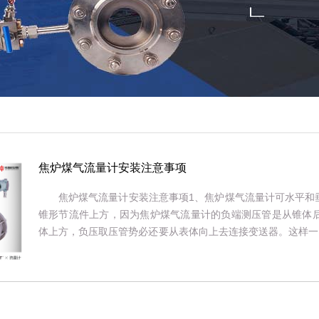
量计厂家
焦炉煤气流量计安装注意事项
焦炉煤气流量计安装注意事项1、焦炉煤气流量计可水平和
锥形节流件上方，因为焦炉煤气流量计的负端测压管是从锥体
体上方，负压取压管势必还要从表体向上去连接变送器。这样一
管。在测量液体，蒸汽或者可能析出液体的气体时，正压管内的积