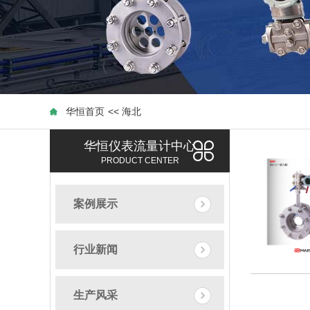
华恒首页
<< 海北
海北流量计_海北差压式流
华恒仪表流量计中心
PRODUCT CENTER
<<
案例展示
行业新闻
生产风采