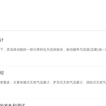
计
下，其流体动能的一部分将转化为流体振动，振动频率与流速(流量)成
绍
类繁多，主要有膜式天然气流量计、罗茨式天然气流量计、涡轮式天然气
的准备和调试