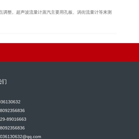
零点调整。超声波流量计蒸汽主要用孔板、涡街流量计等来测
我们
36130632
092356836
9-89016663
092356836
36130632@qq.com