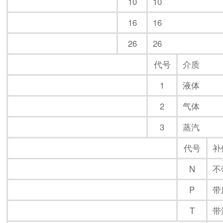
10
10
16
16
26
26
代号
介质
1
液体
2
气体
3
蒸汽
代号
补
N
不
P
带
T
带