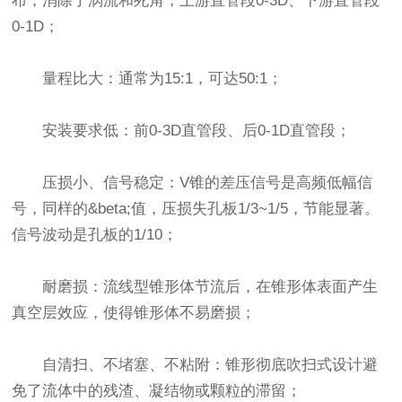
布，消除了涡流和死角，上游直管段0-3D、下游直管段
0-1D；
量程比大：通常为15:1，可达50:1；
安装要求低：前0-3D直管段、后0-1D直管段；
压损小、信号稳定：V锥的差压信号是高频低幅信
号，同样的&beta;值，压损失孔板1/3~1/5，节能显著。
信号波动是孔板的1/10；
耐磨损：流线型锥形体节流后，在锥形体表面产生
真空层效应，使得锥形体不易磨损；
自清扫、不堵塞、不粘附：锥形彻底吹扫式设计避
免了流体中的残渣、凝结物或颗粒的滞留；